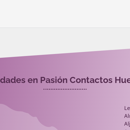
dades en Pasión Contactos Hu
L
A
Al