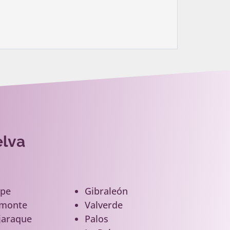
elva
epe
Gibraleón
lmonte
Valverde
jaraque
Palos