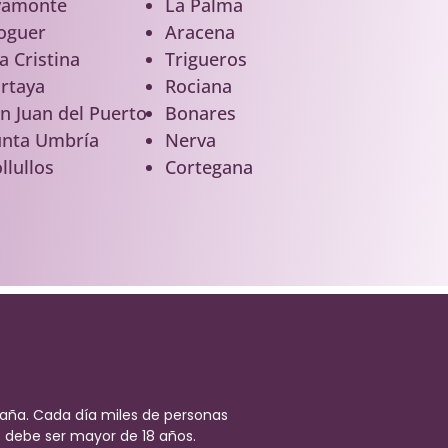
yamonte
La Palma
oguer
Aracena
la Cristina
Trigueros
rtaya
Rociana
n Juan del Puerto
Bonares
nta Umbría
Nerva
llullos
Cortegana
aña. Cada día miles de personas
 debe ser mayor de 18 años.