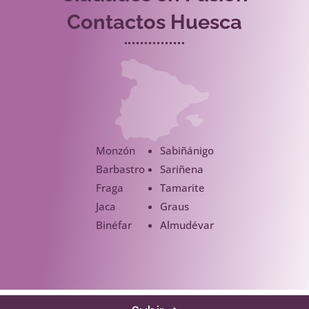
Contactos Huesca
Monzón
Sabiñánigo
Barbastro
Sariñena
Fraga
Tamarite
Jaca
Graus
Binéfar
Almudévar