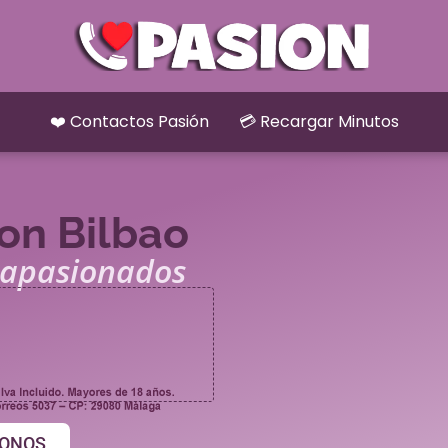
❤️ Contactos Pasión
💳 Recargar Minutos
on Bilbao
s apasionados
ONOS